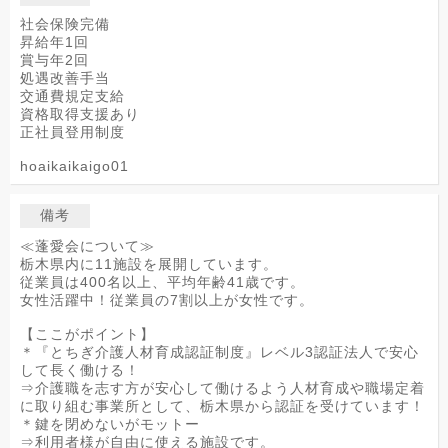
社会保険完備
昇給年1回
賞与年2回
処遇改善手当
交通費規定支給
資格取得支援あり
正社員登用制度
hoaikaikaigo01
備考
≪蓬愛会について≫
栃木県内に11施設を展開しています。
従業員は400名以上、平均年齢41歳です。
女性活躍中！従業員の7割以上が女性です。
【ここがポイント】
＊『とちぎ介護人材育成認証制度』レベル3認証法人で安心
して長く働ける！
⇒介護職を志す方が安心して働けるよう人材育成や職場定着
に取り組む事業所として、栃木県から認証を受けています！
＊鍵を閉めないがモットー
⇒利用者様が自由に使える施設です。