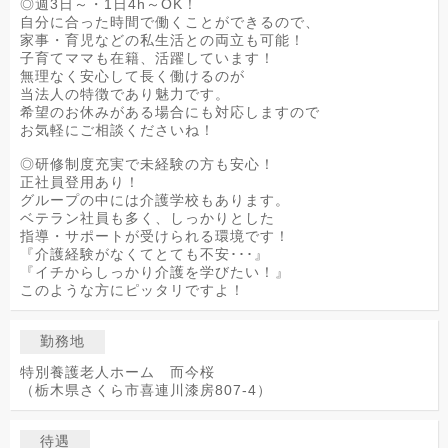
◎週3日～・1日4h～OK！
自分に合った時間で働くことができるので、
家事・育児などの私生活との両立も可能！
子育てママも在籍、活躍しています！
無理なく安心して長く働けるのが
当法人の特徴であり魅力です。
希望のお休みがある場合にも対応しますので
お気軽にご相談くださいね！
◎研修制度充実で未経験の方も安心！
正社員登用あり！
グループの中には介護学校もあります。
ベテラン社員も多く、しっかりとした
指導・サポートが受けられる環境です！
『介護経験がなくてとても不安･･･』
『イチからしっかり介護を学びたい！』
このような方にピッタリですよ！
勤務地
特別養護老人ホーム 而今桜
（栃木県さくら市喜連川漆房807-4）
待遇