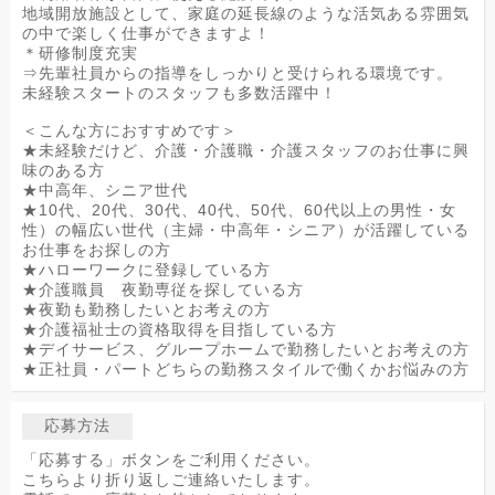
地域開放施設として、家庭の延長線のような活気ある雰囲気
の中で楽しく仕事ができますよ！
＊研修制度充実
⇒先輩社員からの指導をしっかりと受けられる環境です。
未経験スタートのスタッフも多数活躍中！
＜こんな方におすすめです＞
★未経験だけど、介護・介護職・介護スタッフのお仕事に興
味のある方
★中高年、シニア世代
★10代、20代、30代、40代、50代、60代以上の男性・女
性）の幅広い世代（主婦・中高年・シニア）が活躍している
お仕事をお探しの方
★ハローワークに登録している方
★介護職員 夜勤専従を探している方
★夜勤も勤務したいとお考えの方
★介護福祉士の資格取得を目指している方
★デイサービス、グループホームで勤務したいとお考えの方
★正社員・パートどちらの勤務スタイルで働くかお悩みの方
応募方法
「応募する」ボタンをご利用ください。
こちらより折り返しご連絡いたします。