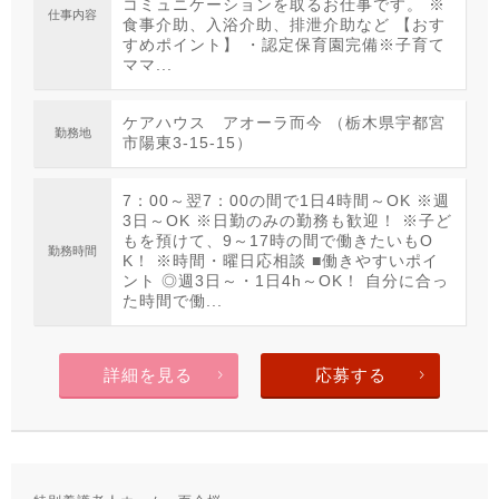
コミュニケーションを取るお仕事です。 ※
仕事内容
食事介助、入浴介助、排泄介助など 【おす
すめポイント】 ・認定保育園完備※子育て
ママ...
ケアハウス アオーラ而今 （栃木県宇都宮
勤務地
市陽東3-15-15）
7：00～翌7：00の間で1日4時間～OK ※週
3日～OK ※日勤のみの勤務も歓迎！ ※子ど
もを預けて、9～17時の間で働きたいもO
勤務時間
K！ ※時間・曜日応相談 ■働きやすいポイ
ント ◎週3日～・1日4h～OK！ 自分に合っ
た時間で働...
詳細を見る
応募する