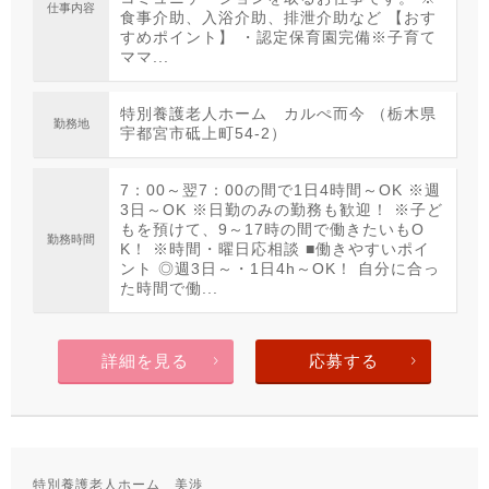
仕事内容
食事介助、入浴介助、排泄介助など 【おす
すめポイント】 ・認定保育園完備※子育て
ママ...
特別養護老人ホーム カルぺ而今 （栃木県
勤務地
宇都宮市砥上町54-2）
7：00～翌7：00の間で1日4時間～OK ※週
3日～OK ※日勤のみの勤務も歓迎！ ※子ど
もを預けて、9～17時の間で働きたいもO
勤務時間
K！ ※時間・曜日応相談 ■働きやすいポイ
ント ◎週3日～・1日4h～OK！ 自分に合っ
た時間で働...
詳細を見る
応募する
特別養護老人ホーム 美渉