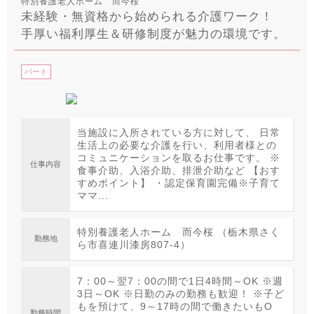
特別養護老人ホーム 而今桜
未経験・無資格から始められる介護ワーク！
手厚い福利厚生＆研修制度が魅力の環境です。
パート
当施設に入所されている方に対して、 日常
生活上の必要な介護を行い、利用者様との
コミュニケーションを取るお仕事です。 ※
仕事内容
食事介助、入浴介助、排泄介助など 【おす
すめポイント】 ・認定保育園完備※子育て
ママ...
特別養護老人ホーム 而今桜 （栃木県さく
勤務地
ら市喜連川漆房807-4）
7：00～翌7：00の間で1日4時間～OK ※週
3日～OK ※日勤のみの勤務も歓迎！ ※子ど
もを預けて、9～17時の間で働きたいもO
勤務時間