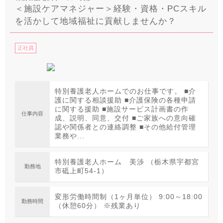
＜施設ケアマネジャー＞経験・資格・PCスキル
を活かして地域福祉に貢献しませんか？
正社員
特別養護老人ホームでのお仕事です。 ■介
護に関する相談援助 ■介護保険の各種申請
に関する援助 ■施設サービス計画書の作
仕事内容
成、説明、同意、交付 ■ご家族への意向確
認や関係者との連絡調整 ■その他給付管理
業務や...
特別養護老人ホーム 美渉 （栃木県宇都宮
勤務地
市砥上町54-1）
変形労働時間制（1ヶ月単位） 9:00～18:00
勤務時間
（休憩60分） ※残業あり