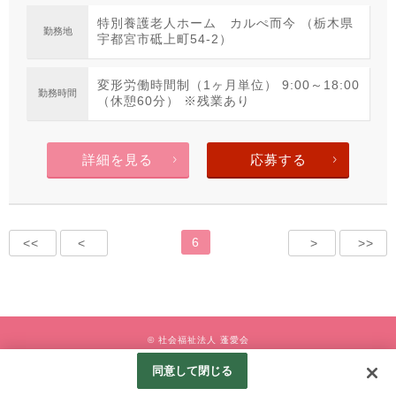
特別養護老人ホーム カルぺ而今 （栃木県
勤務地
宇都宮市砥上町54-2）
変形労働時間制（1ヶ月単位） 9:00～18:00
勤務時間
（休憩60分） ※残業あり
詳細を見る
応募する
6
<<
<
>
>>
© 社会福祉法人 蓬愛会
Googleアナリティクスの利用について
同意して閉じる