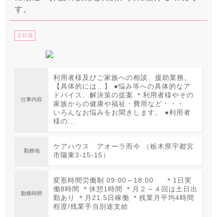
す。
正社員
利用者様及びご家族への相談、援助業務。
【具体的には…】 ●悩み等への具体的なア
ドバイス、解決策の提案 ＊利用者様やその
仕事内容
家族からの健康や福祉・費用など・・・
いろんなお悩みをお聞きします。 ●利用者
様の...
ケアハウス アオーラ而今 （栃木県宇都宮
勤務地
市陽東3-15-15）
変形時間労働制 09:00～18:00 ＊1日実
働8時間 ＊休憩1時間 ＊月２～４回は土日出
勤務時間
勤あり ＊月21.5日稼働 ＊残業月平均4時間
程度/残業手当別途支給