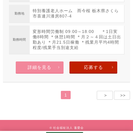
特別養護老人ホーム 而今桜 栃木県さくら
勤務地
市喜連川漆房807-4
変形時間労働制 09:00～18:00 ＊1日実
働8時間 ＊休憩1時間 ＊月２～４回は土日出
勤務時間
勤あり ＊月21.5日稼働 ＊残業月平均4時間
程度/残業手当別途支給
詳細を見る
応募する
1
>
>>
© 社会福祉法人 蓬愛会