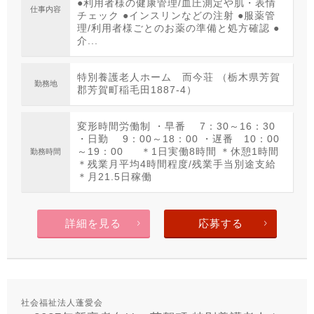
●利用者様の健康管理/血圧測定や肌・表情
仕事内容
チェック ●インスリンなどの注射 ●服薬管
理/利用者様ごとのお薬の準備と処方確認 ●
介...
特別養護老人ホーム 而今荘 （栃木県芳賀
勤務地
郡芳賀町稲毛田1887-4）
変形時間労働制 ・早番 7：30～16：30
・日勤 9：00～18：00 ・遅番 10：00
～19：00 ＊1日実働8時間 ＊休憩1時間
勤務時間
＊残業月平均4時間程度/残業手当別途支給
＊月21.5日稼働
詳細を見る
応募する
社会福祉法人蓬愛会