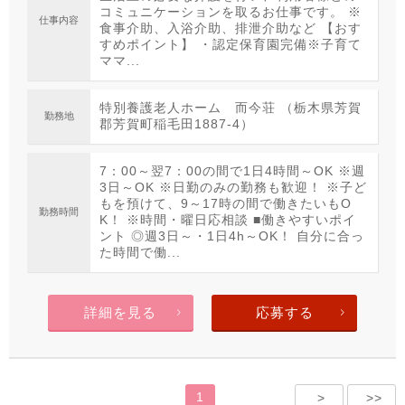
コミュニケーションを取るお仕事です。 ※
仕事内容
食事介助、入浴介助、排泄介助など 【おす
すめポイント】 ・認定保育園完備※子育て
ママ...
特別養護老人ホーム 而今荘 （栃木県芳賀
勤務地
郡芳賀町稲毛田1887-4）
7：00～翌7：00の間で1日4時間～OK ※週
3日～OK ※日勤のみの勤務も歓迎！ ※子ど
もを預けて、9～17時の間で働きたいもO
勤務時間
K！ ※時間・曜日応相談 ■働きやすいポイ
ント ◎週3日～・1日4h～OK！ 自分に合っ
た時間で働...
詳細を見る
応募する
1
>
>>