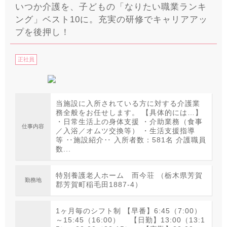
いつか介護を、子どもの「なりたい職業ランキ
ング」ベスト10に。充実の研修でキャリアアッ
プを後押し！
正社員
当施設に入所されている方に対する介護業
務全般をお任せします。 【具体的には…】
・日常生活上の身体支援 ・介助業務（食事
仕事内容
／入浴／オムツ交換等） ・生活支援指導
等 ‥施設紹介‥ 入所者数：581名 介護職員
数...
特別養護老人ホーム 而今荘 （栃木県芳賀
勤務地
郡芳賀町稲毛田1887-4）
1ヶ月毎のシフト制 【早番】6:45（7:00）
～15:45（16:00） 【日勤】13:00（13:1