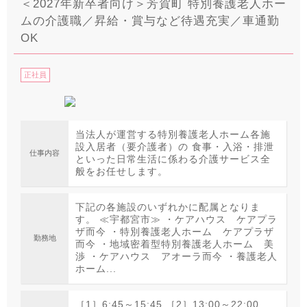
＜2027年新卒者向け＞芳賀町 特別養護老人ホー
ムの介護職／昇給・賞与など待遇充実／車通勤
OK
正社員
当法人が運営する特別養護老人ホーム各施
設入居者（要介護者）の 食事・入浴・排泄
仕事内容
といった日常生活に係わる介護サービス全
般をお任せします。
下記の各施設のいずれかに配属となりま
す。 ≪宇都宮市≫ ・ケアハウス ケアプラ
ザ而今 ・特別養護老人ホーム ケアプラザ
勤務地
而今 ・地域密着型特別養護老人ホーム 美
渉 ・ケアハウス アオーラ而今 ・養護老人
ホーム...
［1］6:45～15:45 ［2］13:00～22:00