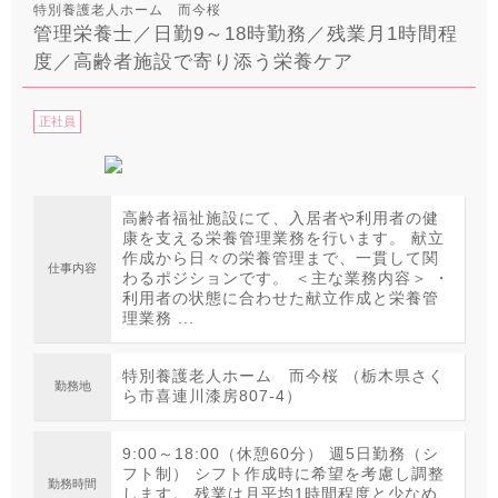
特別養護老人ホーム 而今桜
管理栄養士／日勤9～18時勤務／残業月1時間程
度／高齢者施設で寄り添う栄養ケア
正社員
高齢者福祉施設にて、入居者や利用者の健
康を支える栄養管理業務を行います。 献立
作成から日々の栄養管理まで、一貫して関
仕事内容
わるポジションです。 ＜主な業務内容＞ ・
利用者の状態に合わせた献立作成と栄養管
理業務 ...
特別養護老人ホーム 而今桜 （栃木県さく
勤務地
ら市喜連川漆房807-4）
9:00～18:00（休憩60分） 週5日勤務（シ
フト制） シフト作成時に希望を考慮し調整
勤務時間
します。 残業は月平均1時間程度と少なめ