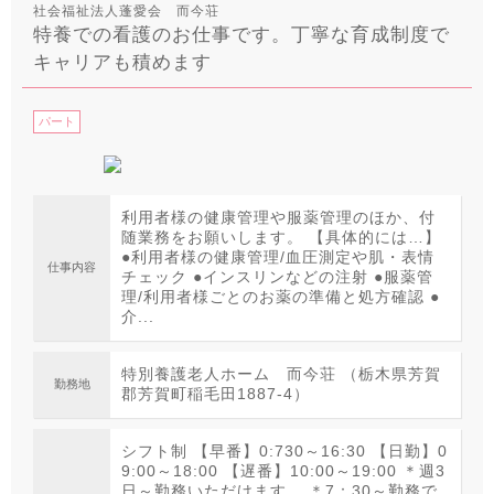
社会福祉法人蓬愛会 而今荘
特養での看護のお仕事です。丁寧な育成制度で
キャリアも積めます
パート
利用者様の健康管理や服薬管理のほか、付
随業務をお願いします。 【具体的には…】
●利用者様の健康管理/血圧測定や肌・表情
仕事内容
チェック ●インスリンなどの注射 ●服薬管
理/利用者様ごとのお薬の準備と処方確認 ●
介...
特別養護老人ホーム 而今荘 （栃木県芳賀
勤務地
郡芳賀町稲毛田1887-4）
シフト制 【早番】0:730～16:30 【日勤】0
9:00～18:00 【遅番】10:00～19:00 ＊週3
日～勤務いただけます。 ＊7：30～勤務で