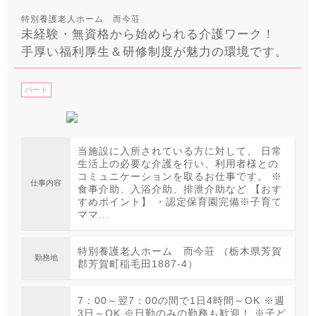
特別養護老人ホーム 而今荘
未経験・無資格から始められる介護ワーク！
手厚い福利厚生＆研修制度が魅力の環境です。
パート
当施設に入所されている方に対して、 日常
生活上の必要な介護を行い、利用者様との
コミュニケーションを取るお仕事です。 ※
仕事内容
食事介助、入浴介助、排泄介助など 【おす
すめポイント】 ・認定保育園完備※子育て
ママ...
特別養護老人ホーム 而今荘 （栃木県芳賀
勤務地
郡芳賀町稲毛田1887-4）
7：00～翌7：00の間で1日4時間～OK ※週
3日～OK ※日勤のみの勤務も歓迎！ ※子ど