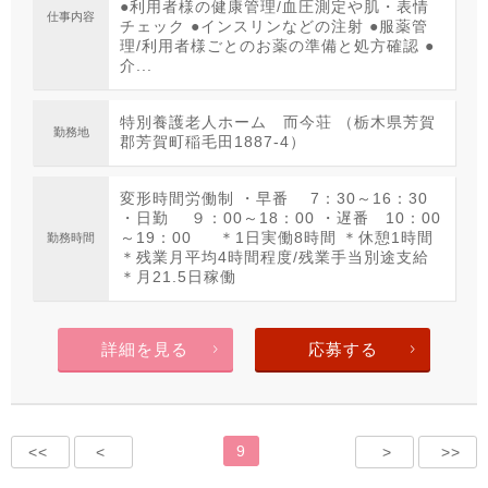
●利用者様の健康管理/血圧測定や肌・表情
仕事内容
チェック ●インスリンなどの注射 ●服薬管
理/利用者様ごとのお薬の準備と処方確認 ●
介...
特別養護老人ホーム 而今荘 （栃木県芳賀
勤務地
郡芳賀町稲毛田1887-4）
変形時間労働制 ・早番 7：30～16：30
・日勤 ９：00～18：00 ・遅番 10：00
～19：00 ＊1日実働8時間 ＊休憩1時間
勤務時間
＊残業月平均4時間程度/残業手当別途支給
＊月21.5日稼働
詳細を見る
応募する
9
<<
<
>
>>