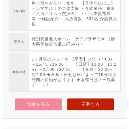
務全般をお任せします。 【具体的には…】
・日常生活上の身体支援 ・介助業務（食事
仕事内容
／入浴／オムツ交換等） ・生活支援指導
等 ‥施設紹介‥ 入所者数：581名 介護職員
数...
特別養護老人ホーム ケアプラザ而今 （栃
勤務地
木県宇都宮市砥上町54-1）
1ヶ月毎のシフト制 【早番】6:45（7:00）
～15:45（16:00） 【日勤】13:00（13:1
5）～22:00（22:15） 【夜勤】22:00～
勤務時間
翌7:00 ★早番・日勤は日によって15分程度
時間の変動があります ★水曜日はノー残業
デー ～1...
詳細を見る
応募する